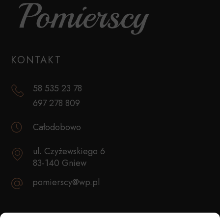
KONTAKT
58 535 23 78
697 278 809
Całodobowo
ul. Czyżewskiego 6
83-140 Gniew
pomierscy@wp.pl