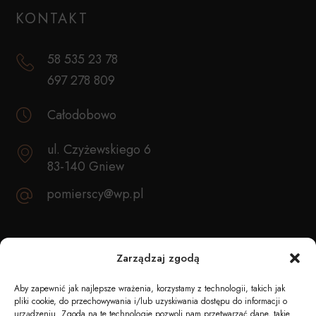
KONTAKT
58 535 23 78
697 278 809
Całodobowo
ul. Czyżewskiego 6
83-140 Gniew
pomierscy@wp.pl
REKOMENDACJE
Zarządzaj zgodą
Aby zapewnić jak najlepsze wrażenia, korzystamy z technologii, takich jak
pliki cookie, do przechowywania i/lub uzyskiwania dostępu do informacji o
urządzeniu. Zgoda na te technologie pozwoli nam przetwarzać dane, takie