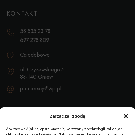
KONTAKT
58 535 23 78
697 278 809
Całodobowo
ul. Czyżewskiego 6
83-140 Gniew
pomierscy@wp.pl
REKOMENDACJE
Zarządzaj zgodą
Aby zapewnić jak najlepsze wrażenia, korzystamy z technologii, takich jak
pliki cookie, do przechowywania i/lub uzyskiwania dostępu do informacji o