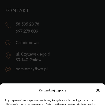
KONTAKT
58 535 23 78
697 278 809
Całodobowo
ul. Czyżewskiego 6
83-140 Gniew
pomierscy@wp.pl
REKOMENDACJE
Zarządzaj zgodą
Aby zapewnić jak najlepsze wrażenia, korzystamy z technologii, takich jak
pliki cookie, do przechowywania i/lub uzyskiwania dostępu do informacji o