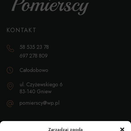
KONTAKT
58 535 23 78
697 278 809
Całodobowo
ul. Czyżewskiego 6
83-140 Gniew
pomierscy@wp.pl
REKOMENDACJE
Zarządzaj zgodą