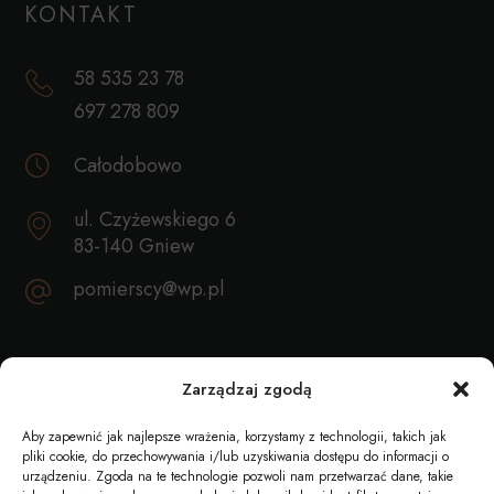
KONTAKT
58 535 23 78
697 278 809
Całodobowo
ul. Czyżewskiego 6
83-140 Gniew
pomierscy@wp.pl
REKOMENDACJE
Zarządzaj zgodą
Aby zapewnić jak najlepsze wrażenia, korzystamy z technologii, takich jak
pliki cookie, do przechowywania i/lub uzyskiwania dostępu do informacji o
urządzeniu. Zgoda na te technologie pozwoli nam przetwarzać dane, takie