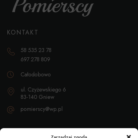
KONTAKT
58 535 23 78
697 278 809
Całodobowo
ul. Czyżewskiego 6
83-140 Gniew
pomierscy@wp.pl
REKOMENDACJE
Zarządzaj zgodą