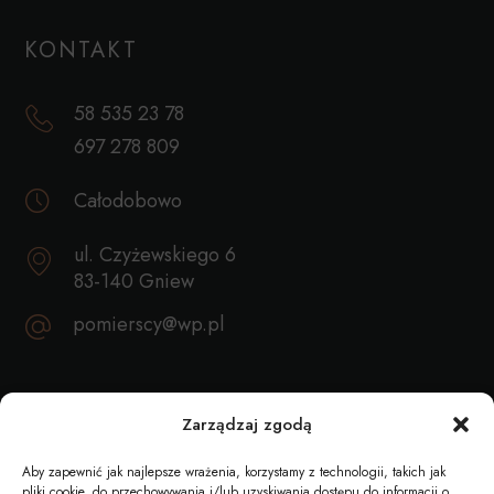
KONTAKT
58 535 23 78
697 278 809
Całodobowo
ul. Czyżewskiego 6
83-140 Gniew
pomierscy@wp.pl
REKOMENDACJE
Zarządzaj zgodą
Aby zapewnić jak najlepsze wrażenia, korzystamy z technologii, takich jak
pliki cookie, do przechowywania i/lub uzyskiwania dostępu do informacji o