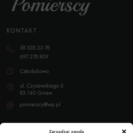
KONTAKT
58 535 23 78
697 278 809
Całodobowo
ul. Czyżewskiego 6
83-140 Gniew
pomierscy@wp.pl
REKOMENDACJE
Zarządzaj zgodą