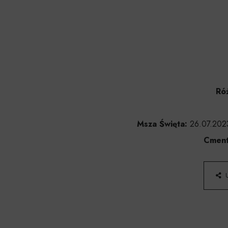
Róż
Msza Święta:
26.07.2023
Cment