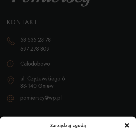
KONTAKT
58 535 23 78
697 278 809
Całodobowo
ul. Czyżewskiego 6
83-140 Gniew
pomierscy@wp.pl
REKOMENDACJE
Zarządzaj zgodą