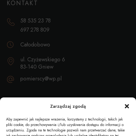
KONTAKT
58 535 23 78
697 278 809
Całodobowo
ul. Czyżewskiego 6
83-140 Gniew
pomierscy@wp.pl
REKOMENDACJE
Zarządzaj zgodą
Aby zapewnić jak najlepsze wrażenia, korzystamy z technologii, takich jak
pliki cookie, do przechowywania i/lub uzyskiwania dostępu do informacji o
urządzeniu. Zgoda na te technologie pozwoli nam przetwarzać dane, takie
jak zachowanie podczas przeglądania lub unikalne identyfikatory na tej