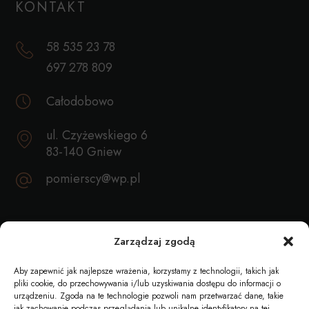
KONTAKT
58 535 23 78
697 278 809
Całodobowo
ul. Czyżewskiego 6
83-140 Gniew
pomierscy@wp.pl
REKOMENDACJE
Zarządzaj zgodą
Aby zapewnić jak najlepsze wrażenia, korzystamy z technologii, takich jak
pliki cookie, do przechowywania i/lub uzyskiwania dostępu do informacji o
urządzeniu. Zgoda na te technologie pozwoli nam przetwarzać dane, takie
jak zachowanie podczas przeglądania lub unikalne identyfikatory na tej