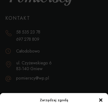
KONTAKT
58 535 23 78
697 278 809
Całodobowo
ul. Czyżewskiego 6
83-140 Gniew
pomierscy@wp.pl
REKOMENDACJE
Zarządzaj zgodą