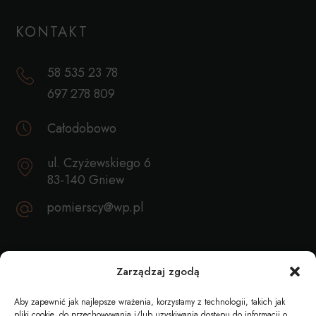
KONTAKT
58 535 23 78
697 278 809
Całodobowo
ul. Czyżewskiego 6
83-140 Gniew
pomierscy@wp.pl
REKOMENDACJE
Zarządzaj zgodą
Aby zapewnić jak najlepsze wrażenia, korzystamy z technologii, takich jak
pliki cookie, do przechowywania i/lub uzyskiwania dostępu do informacji o