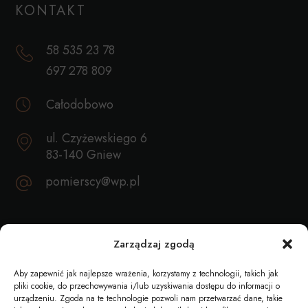
KONTAKT
58 535 23 78
697 278 809
Całodobowo
ul. Czyżewskiego 6
83-140 Gniew
pomierscy@wp.pl
REKOMENDACJE
Zarządzaj zgodą
Aby zapewnić jak najlepsze wrażenia, korzystamy z technologii, takich jak
pliki cookie, do przechowywania i/lub uzyskiwania dostępu do informacji o
urządzeniu. Zgoda na te technologie pozwoli nam przetwarzać dane, takie