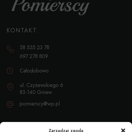
KONTAKT
58 535 23 78
697 278 809
Całodobowo
ul. Czyżewskiego 6
83-140 Gniew
pomierscy@wp.pl
REKOMENDACJE
Zarządzaj zgodą