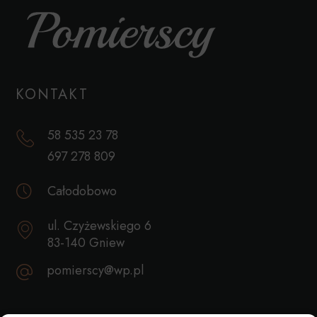
KONTAKT
58 535 23 78
697 278 809
Całodobowo
ul. Czyżewskiego 6
83-140 Gniew
pomierscy@wp.pl