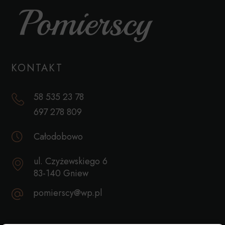
KONTAKT
58 535 23 78
697 278 809
Całodobowo
ul. Czyżewskiego 6
83-140 Gniew
pomierscy@wp.pl