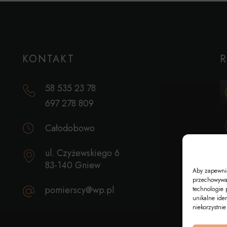
KONTAKT
58 535 23 78
697 278 809
Całodobowo
ul. Czyżewskiego 6
83-140 Gniew
Aby zapewnić 
przechowywan
pomierscy@wp.pl
technologie 
unikalne ide
niekorzystnie